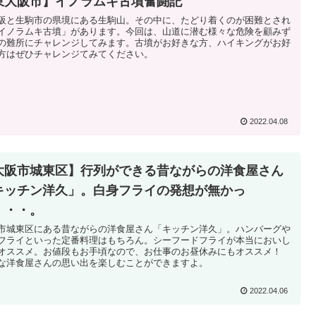
東大阪市】イノラムキ古墳奮闘記
阪と生駒市の県境にある生駒山。その中に、たどり着くのが困難とされ
イノラムキ古墳」があります。今回は、山道に潜む様々な危険を顧みず
の難所にチャレンジしてみます。古墳がお好きな方、ハイキングがお好
方はぜひチャレンジてみてください。
2022.04.08
大阪市城東区】行列ができる昔ながらの洋食屋さん
キッチン洋久」。白身フライの発想が無かっ
・・・。
市城東区にある昔ながらの洋食屋さん「キッチン洋久」。ハンバーグや
フライといった定番料理はもちろん。シーフードフライが本当においし
オススメ。お値段もお手頃なので、お仕事のお昼休みにもオススメ！
な洋食屋さんの思い出を楽しむことができますよ。
2022.04.06