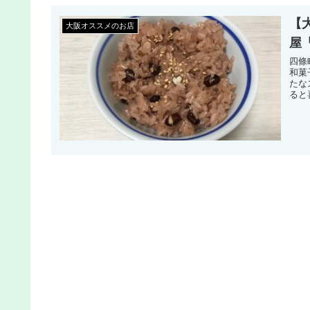
【
大阪オススメのお店
屋
四條
和菓
たな
ると