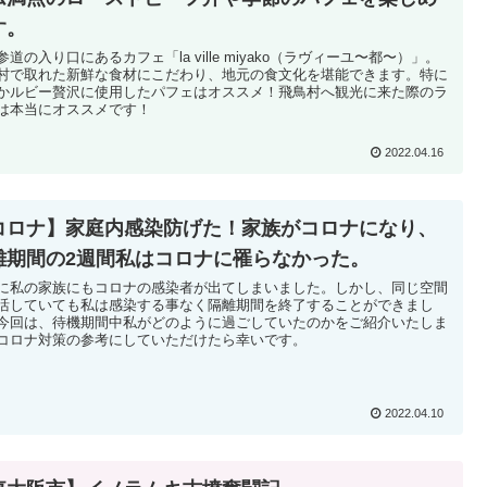
す。
参道の入り口にあるカフェ「la ville miyako（ラヴィーユ〜都〜）」。
村で取れた新鮮な食材にこだわり、地元の食文化を堪能できます。特に
かルビー贅沢に使用したパフェはオススメ！飛鳥村へ観光に来た際のラ
は本当にオススメです！
2022.04.16
コロナ】家庭内感染防げた！家族がコロナになり、
離期間の2週間私はコロナに罹らなかった。
に私の家族にもコロナの感染者が出てしまいました。しかし、同じ空間
活していても私は感染する事なく隔離期間を終了することができまし
今回は、待機期間中私がどのように過ごしていたのかをご紹介いたしま
コロナ対策の参考にしていただけたら幸いです。
2022.04.10