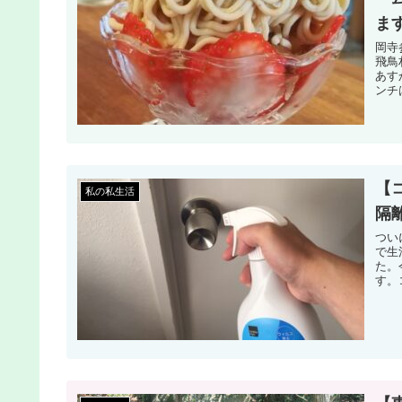
ま
岡寺
飛鳥
あす
ンチ
【
私の私生活
隔
つい
で生
た。
す。