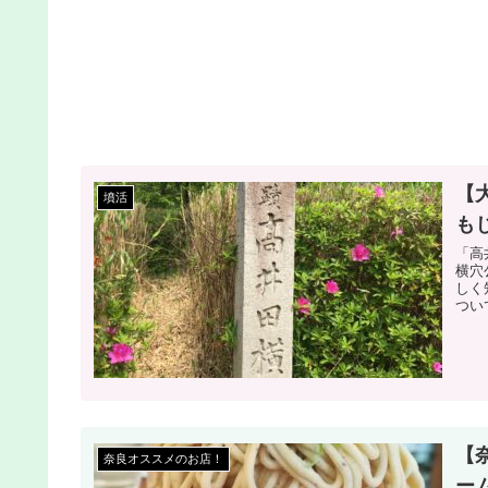
【
墳活
も
「高
横穴
しく
つい
【
奈良オススメのお店！
ー