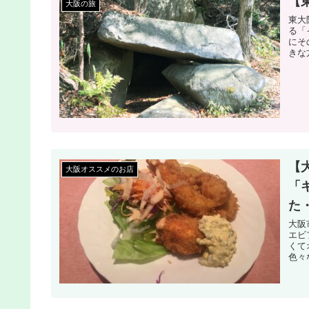
【
大阪の旅
東大
る「
にそ
きな
【
大阪オススメのお店
「
た
大阪
エビ
くて
色々