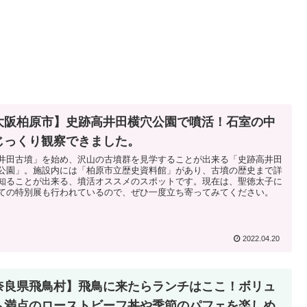
大阪柏原市】史跡高井田横穴公園で噴活！石室の中
じっくり観察できました。
井田古墳」を始め、沢山の古墳群を見学することが出来る「史跡高井田
公園」。施設内には「柏原市立歴史資料館」があり、古墳の歴史まで詳
知ることが出来る、墳活オススメのスポットです。現在は、聖徳太子に
ての特別展も行われているので、ぜひ一度立ち寄ってみてください。
2022.04.20
奈良県飛鳥村】飛鳥に来たらランチはここ！ボリュ
ム満点のローストビーフ丼や季節のパフェを楽しめ