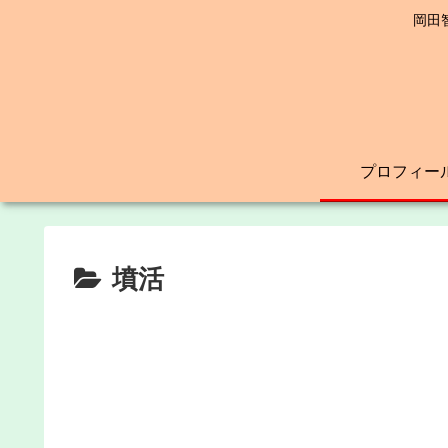
岡田
プロフィー
墳活