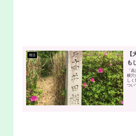
【
墳活
も
「高
横穴
しく
つい