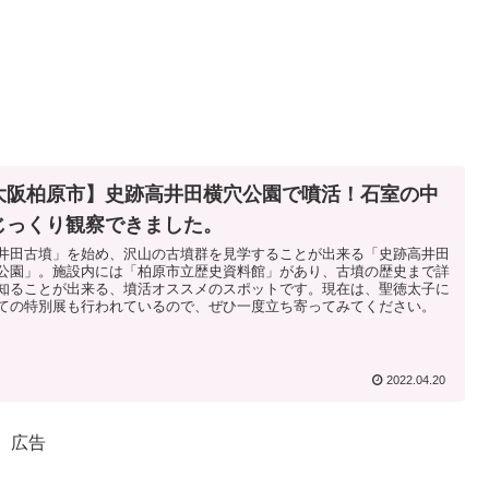
大阪柏原市】史跡高井田横穴公園で噴活！石室の中
じっくり観察できました。
井田古墳」を始め、沢山の古墳群を見学することが出来る「史跡高井田
公園」。施設内には「柏原市立歴史資料館」があり、古墳の歴史まで詳
知ることが出来る、墳活オススメのスポットです。現在は、聖徳太子に
ての特別展も行われているので、ぜひ一度立ち寄ってみてください。
2022.04.20
広告